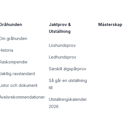
Gråhunden
Jaktprov &
Mästerskap
Utställning
Om gråhunden
Löshundsprov
Historia
Ledhundsprov
Raskompendie
Särskilt älgspårprov
Jaktlig rasstandard
Så går en utställning
Listor och dokument
till
Avelsrekommendationer
Utställningskalender
2026