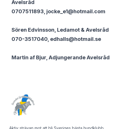
Avelsråd
0707511893,
jocke_e1@hotmail.com
Sören Edvinsson, Ledamot & Avelsråd
070-3517040,
edhalls@hotmail.se
Martin af Bjur, Adjungerande Avelsråd
Sidfot
Aktiv strävan mot att bli Sveriges bästa hundklubb.