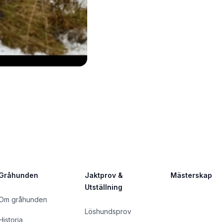
Gråhunden
Jaktprov &
Mästerskap
Utställning
Om gråhunden
Löshundsprov
Historia