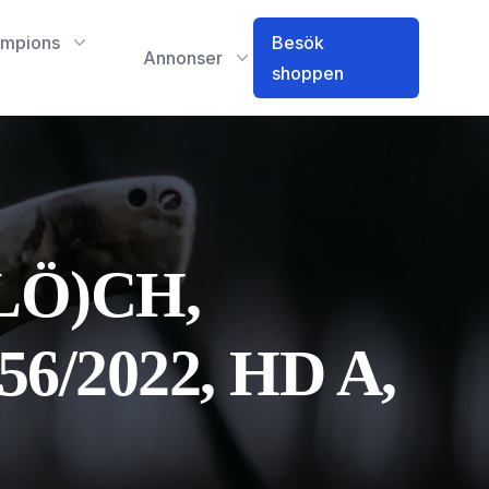
mpions
Besök
Annonser
shoppen
(LÖ)CH,
/2022, HD A,