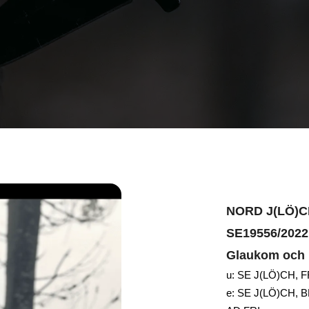
NORD J(LÖ)C
SE19556/2022,
Glaukom och
u: SE J(LÖ)CH, 
e: SE J(LÖ)CH,