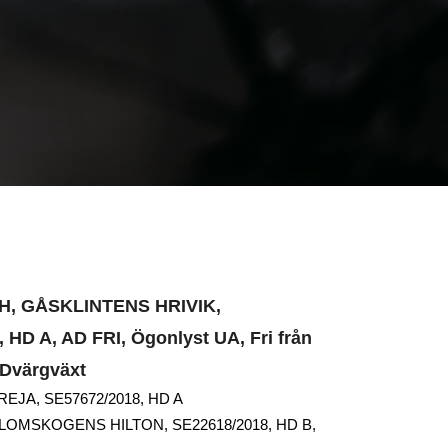
H, GÅSKLINTENS HRIVIK,
 HD A, AD FRI, Ögonlyst UA, Fri från
 Dvärgväxt
FREJA, SE57672/2018, HD A
 BLOMSKOGENS HILTON, SE22618/2018, HD B,