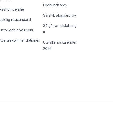
Ledhundsprov
Raskompendie
Särskilt älgspårprov
Jaktlig rasstandard
Så går en utställning
Listor och dokument
till
Avelsrekommendationer
Utställningskalender
2026