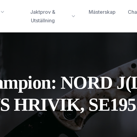
Jaktprov &
Mästerskap
Cha
Utställning
hampion: NORD J
HRIVIK, SE19556