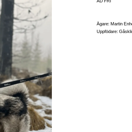
AD FRI
Ägare: Martin Enho
Uppfödare: Gåsklin