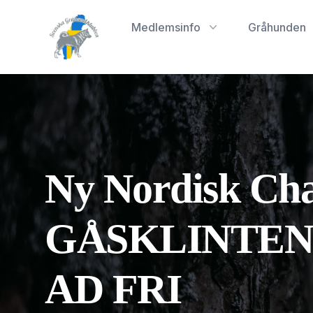
Svenska Gråhundklubben
Medlemsinfo
Gråhunden
Ny Nordisk C
GÅSKLINTENS 
AD FRI