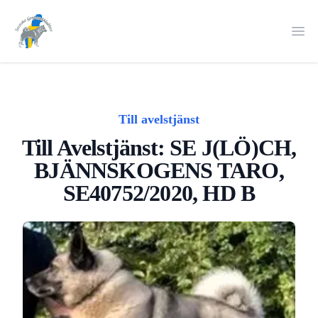
Svenska Gråhundklubben
Öpp
Till avelstjänst
Till Avelstjänst: SE J(LÖ)CH,
BJÄNNSKOGENS TARO,
SE40752/2020, HD B