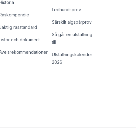
Historia
Ledhundsprov
Raskompendie
Särskilt älgspårprov
Jaktlig rasstandard
Så går en utställning
Listor och dokument
till
Avelsrekommendationer
Utställningskalender
2026