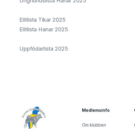
Unghundslista Hanar 2025
Elitlista Tikar 2025
Elitlista Hanar 2025
Uppfödarlista 2025
Sidfot
Medlemsinfo
Om klubben