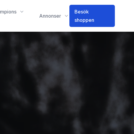
mpions
Besök
Annonser
shoppen