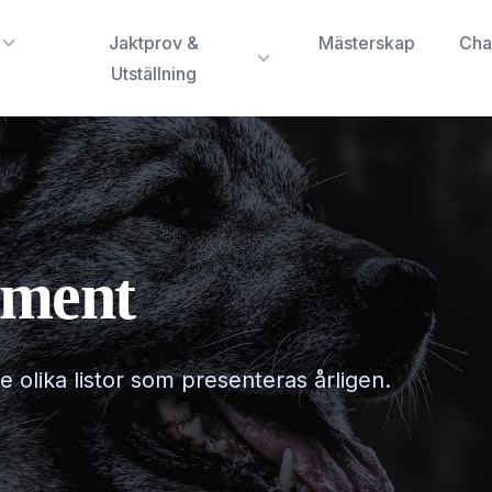
Jaktprov &
Mästerskap
Cha
Utställning
ument
 olika listor som presenteras årligen.